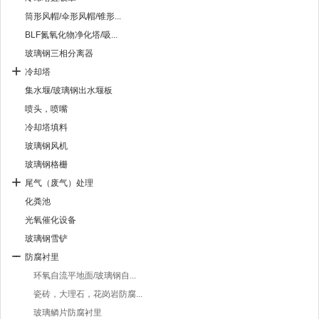
筒形风帽/伞形风帽/锥形...
BLF氮氧化物净化塔/吸...
玻璃钢三相分离器
冷却塔
集水堰/玻璃钢出水堰板
喷头，喷嘴
冷却塔填料
玻璃钢风机
玻璃钢格栅
尾气（废气）处理
化粪池
光氧催化设备
玻璃钢雪铲
防腐衬里
环氧自流平地面/玻璃钢自...
瓷砖，大理石，花岗岩防腐...
玻璃鳞片防腐衬里