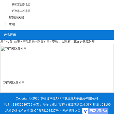
橡胶防腐衬里
环氧防腐衬里
屋顶通风器
水箱
产品展示
所在位置:
首页
>
产品目录
>
防腐衬里
>
瓷砖，大理石，花岗岩防腐衬里
花岗岩防腐衬里
Copyright© 2025 枣强县草莓APP下载正版环保设备有限公司
电话：18931636799 传真： 地址：衡水市枣强县玻璃钢工业园区 邮编：53100
易展提供技术支持
冀ICP备78108537号-4
网站管理入口